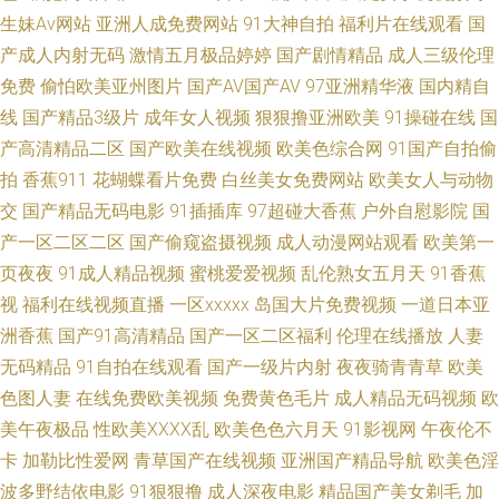
生妹Av网站
亚洲人成免费网站
91大神自拍
福利片在线观看
国
久久久久久 国产久久一 91入口黑丝 少妇后入视频 超碰在线草久97
产成人内射无码
激情五月极品婷婷
国产剧情精品
成人三级伦理
免费
偷怕欧美亚州图片
国产AV国产AV
97亚洲精华液
国内精自
WWWSeSe97com久九九久 青青草原在线视频观 亚洲在线瑟瑟 午夜福利图片
线
国产精品3级片
成年女人视频
狠狠撸亚洲欧美
91操碰在线
国
九一精品国产 在线看成人网站 av之家导航 爱涩区综合网 熟女综合网 亚洲色
产高清精品二区
国产欧美在线视频
欧美色综合网
91国产自拍偷
拍
香蕉911
花蝴蝶看片免费
白丝美女免费网站
欧美女人与动物
视频在线导航 99艹综合 久久视频在线观看 久热欧美在线 午夜免费福利影院
交
国产精品无码电影
91插插库
97超碰大香蕉
户外自慰影院
国
产一区二区二区
国产偷窥盗摄视频
成人动漫网站观看
欧美第一
俺去也色色网 国产精品视频久久精a 男人av资源在线 91官网在线入口 天堂
页夜夜
91成人精品视频
蜜桃爱爱视频
乱伦熟女五月天
91香蕉
视
福利在线视频直播
一区xxxxx
岛国大片免费视频
一道日本亚
资源av 亚洲撸撸片区巨涩导航 人妻无码91制片厂 午夜日韩在线视频 免费电
洲香蕉
国产91高清精品
国产一区二区福利
伦理在线播放
人妻
无码精品
影在线播放 欧美三级免费播放 日韩精品一区在线看 99摸99操 欧美成人免费
91自拍在线观看
国产一级片内射
夜夜骑青青草
欧美
色图人妻
在线免费欧美视频
免费黄色毛片
成人精品无码视频
欧
专区 日本无码第三页 国产精品熟女久久久久久 天堂资源中文官网 午夜三级
美午夜极品
性欧美ⅩⅩⅩⅩ乱
欧美色色六月天
91影视网
午夜伦不
卡
加勒比性爱网
青草国产在线视频
亚洲国产精品导航
欧美色淫
大片 91蜜桃在线免费下载 尤物蜜臀avcom www日本 女人身上的神秘的性爱
波多野结依电影
91狠狠撸
成人深夜电影
精品国产美女剃毛
加