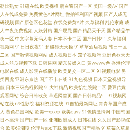
勒比熟女
91碰在线
欧美裸模
萌白酱国产一区
美国一级AV
国产
敏感区 日韩精品理论 午夜极品性爱 免费性爱Av 韩国理论在线 黄色一级二级
人在线成免费
免费黄色A片网址
微拍福利国产视频
国产人成无
码视频
国产原创区色花堂
在线免费黄A片
久草福利
乱伦家庭
成
三级视频 伊人99大香蕉 黄色草莓视频 极品美女后入 韩日无码射 精品国产精
人午夜免费视频
人妖射精
国产屁屁
国产精品天干天
国产精品午
品久久 91视频游艇 ts伪娘黑料 俺去也在线 人妻H片 男同簧片网站 欧美香蕉
夜一区
中文字幕无码人妻
日本不卡二区
国产日韩91
久草福利
视频网
91日日夜夜91
超碰碰天天操
91草草酒店视频
韩日一区
性愛A片 亚洲色图片区中文字幕 电影天堂网址 男人天堂免费视频 熟女东北
二区
国产激情视频网站
成人视频日本
茄子视频污
亚洲色欲天天
成人丝瓜视频下载
日韩逼网
精东传媒入口
黄wwww色
香港伦理
91水视频 www日韩aa在线 操逼av资源网 美女被艹到喷浆 欧美专区六 日韩
电影在线
成人影院在线播放
欧美足交一区二区
91视频电影
另
类四虎
亚洲东京热
国产不卡在线
91九色视频
日本天堂视频导
三急级 亚洲国产无AV码 国产美女在线免费观看 极品网红美女抠逼 丝袜美足
航
日本三级光棍影院
91大神精品
欧美怡红院院二区
爱豆传媒
观看网站
综合日韩欧美
草逼网首页
国产日韩精品91
91视频网
99草热9 www91性情视频 欧美性爱影音先锋 久久精品草草草 另类图亚洲电
站在线
69性影院
福利资源在线
91自拍最新网址
青青草国产成
影5 综合色图第一页x 国产产一区二区黄色 久久的亚洲粉嫩嫩 wwww日本 a
人
黄色岛国网站
欧美一xxxxx
欧美gayv
91色情激情网
中国韩国
日本高清
国产国产一区
亚洲欧洲成人
日韩在线
久久国产影视综
级日本au视频 wwwAV干 超碰碰激情 91处女在线不卡观看 性情黄色 亚洲另
合
欧美69潮喷
伦理片app下载
激情视频国产精品
91草莓久草超