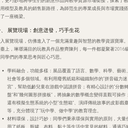
示，更巧妙地將學生們的創意作品與教學資源市場銜接，探索了
學用模型及教具的銷售新路徑，為師范生的專業成長與市場實踐
建了一座橋梁。
一、 展覽現場：創意迸發，巧手生花
步入展覽現場，仿佛進入了一個充滿童趣與智慧的教學資源寶庫
臺上，琳瑯滿目的玩教具作品整齊陳列，每一件都凝聚著2016級
班同學們的專業思考與匠心巧思。
學科融合，功能多樣
：展品覆蓋了語言、數學、科學、藝術
社會等多個領域。有利用廢舊紙箱和磁鐵制作的“拼音磁力迷
宮”，幫助低齡兒童在游戲中認讀拼音；有精心設計的“分數
盤”和“幾何圖形拼接板”，將抽象的數學概念變得直觀可操作
還有模擬生態系統的小型“生態箱”、演繹傳統故事的皮影戲
等，充分體現了“玩中學、做中學”的教育理念。
材料環保，設計巧妙
：同學們秉承環保與實用的原則，大量
用了紙板、瓶罐、布料、黏土等生活中常見的材料，通過巧