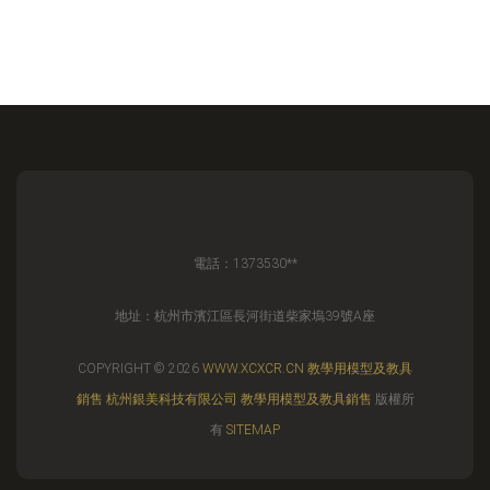
電話：1373530**
地址：杭州市濱江區長河街道柴家塢39號A座
COPYRIGHT © 2026
WWW.XCXCR.CN
教學用模型及教具
銷售
杭州銀美科技有限公司
教學用模型及教具銷售
版權所
有
SITEMAP