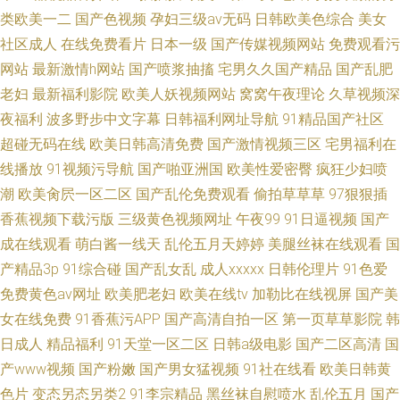
类欧美一二
国产色视频
孕妇三级av无码
日韩欧美色综合
美女
社区成人
在线免费看片
日本一级
国产传媒视频网站
免费观看污
网站
最新激情h网站
国产喷浆抽搐
宅男久久国产精品
国产乱肥
老妇
最新福利影院
欧美人妖视频网站
窝窝午夜理论
久草视频深
夜福利
波多野步中文字幕
日韩福利网址导航
91精品国产社区
超碰无码在线
欧美日韩高清免费
国产激情视频三区
宅男福利在
线播放
91视频污导航
国产啪亚洲国
欧美性爱密臀
疯狂少妇喷
潮
欧美肏屄一区二区
国产乱伦免费观看
偷拍草草草
97狠狠插
香蕉视频下载污版
三级黄色视频网址
午夜99
91日逼视频
国产
成在线观看
萌白酱一线天
乱伦五月天婷婷
美腿丝袜在线观看
国
产精品3p
91综合碰
国产乱女乱
成人xxxxx
日韩伦理片
91色爱
免费黄色av网址
欧美肥老妇
欧美在线tv
加勒比在线视屏
国产美
女在线免费
91香蕉污APP
国产高清自拍一区
第一页草草影院
韩
日成人
精品福利
91天堂一区二区
日韩a级电影
国产二区高清
国
产www视频
国产粉嫩
国产男女猛视频
91社在线看
欧美日韩黄
色片
变态另态另类2
91李宗精品
黑丝袜自慰喷水
乱伦五月
国产