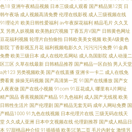
色18
亚洲午夜精品视频
日本三级成人观看
国产精品第12页
日
韩午夜场
成人视频高清免费
伦理在线影视
成人三级视频在线
91理论片
欧美日韩性爱福利
av午夜探花福利
精品毛片
久久叉
叉
另类人妖视频
欧美熟妇穴视频
丁香五月V国产
日韩黄色网址
豆花福利视频
轮理片自拍偷拍
日韩欧美美女视频
欧美A级黄色
影院
丁香影视五月花
福利视频电影久久
污污污污免费
91金典
免费
欧美三级日本
成人在线吃瓜网站
成人岛国影院
成人动漫二
区三区
久草在线最新
日韩精品推荐
国产精品一区自拍
男人天堂
a片123
另类视频欧美
国产在线直播
亚洲卡一卡二
成人在线免
费看黄
操操无码视频
国产高清第一页
91国产在线播放
国产女
人夜夜做
国产在线小视频
91com
91豆花成人
哪里有A片网址
精产国品
香蕉视频国产精品
91九色福利
成人国产无线视
欧美
日韩性生活片
国产伦理剧
国产精品无套无码
成年人网站免费
国
产精品1000
91九色在线视频
日本伦理片在线
三级无码在线天
堂
久久成人亚洲
日本中文视频在线
伦理剧推荐
国产成人精品日
本
97甜桃品种介绍
91插插插
欧美SE第二页
毛片内射女
激情另