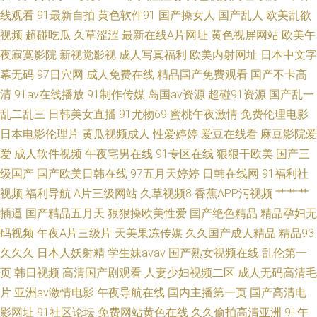
线观看
91最新自拍
黄色软件91
国产操女人
国产乱人
欧美乱欲
久久艹人人 欧美亚州国产 超碰极品 九一制作视频在线 欧美伦理性爱片 久久
视频
超碰吃瓜
久草涩涩
最新在线A片网址
黄色视屏网站
欧美午
夜寂寞影院
新视觉影视
成人写真福利
欧美内射网址
日本中文字
国产东北淫好 九九热在线国产 免费色十八情看 日本老熟妇毛茸茸 黄色在线
幕无码
97日穴网
成人免费在线
精品国产免费观看
国产不卡高
清
91av在线播放
91制作传媒
岛国av资源
超碰91资源
国产乱一
视频 欧美精品日韩综合在线 婷婷大香蕉福利 久久伊人成人网站 日韩精品一
乱二乱三
日韩美女直播
91尤物69
蜜桃午夜激情
免费伦理电影
日本电影伦理片
黄瓜视频成人
性爱婷婷
爱豆在线看
麻豆影院爱
頁 日韩3级片网站 老湿机免费福利区 91蝌蚪在线视频 蜜桃麻豆 天堂AV婷婷
爱
成人软件视频
午夜宅男在线
91专区在线
狠狠干欧美
国产三
网 av日韩网址 欧美A片视频在线观看 在线毛片地址 好看又免费的电影 久久
级国产
国产欧美日韩在线
97五月天婷婷
日韩在线网
91福利社
视频
福利导航
A片三级网站
久草视频8
香蕉APP污视频
艹艹艹
日韩激情国产 后入黑丝老阿姨 精品浮力入口
插逼
国产精品五月天
狠狠操欧美性爱
国产绝色精品
精品孕妇无
码视频
午夜A片三级片
天美果冻传媒
久久国产成人精品
精品93
久久久
日本人妖射精
学生妹avav
国产熟女视频在线
乱伦第一
页
韩日视频
高清国产剧观看
人妻少妇视频二区
成人无码高清毛
片
亚洲av激情电影
午夜导航在线
国内主播第一页
国产高清电
影网址
91社区论坛
免费网站黄色在线
久久偷拍高清亚洲
91午