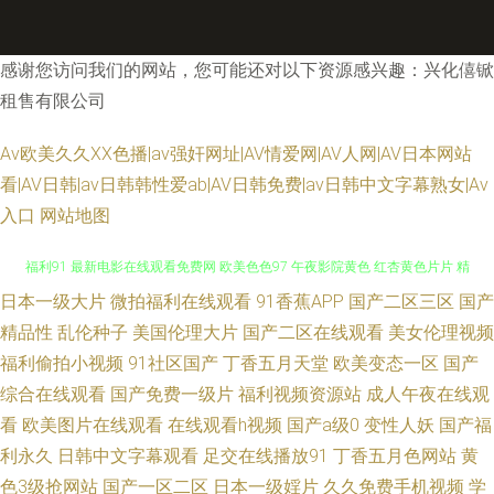
感谢您访问我们的网站，您可能还对以下资源感兴趣：兴化僖锨
租售有限公司
Av欧美久久XX色播|av强奸网址|AV情爱网|AV人网|AV日本网站
看|AV日韩|av日韩韩性爱ab|AV日韩免费|av日韩中文字幕熟女|Av
入口
网站地图
日本一级大片
微拍福利在线观看
91香蕉APP
国产二区三区
国产
亚洲国产韩国欧美在线 黄色片免费入口 日韩av电信网页 国产自拍视频 微拍
精品性
乱伦种子
美国伦理大片
国产二区在线观看
美女伦理视频
福利91 最新电影在线观看免费网 欧美色色97 午夜影院黄色 红杏黄色片片 精
福利偷拍小视频
91社区国产
丁香五月天堂
欧美变态一区
国产
综合在线观看
国产免费一级片
福利视频资源站
成人午夜在线观
品日本人妻一区二区 操熟女视频播放 草莓视频免费观看 欧美日韩综合国产
看
欧美图片在线观看
在线观看h视频
国产a级0
变性人妖
国产福
利永久
日韩中文字幕观看
足交在线播放91
丁香五月色网站
黄
中文 日韩海角视频 亚洲午夜婷婷 九九亚心丝袜久久 欧美国产精品久久久久
色3级抢网站
国产一区二区
日本一级婬片
久久免费手机视频
学