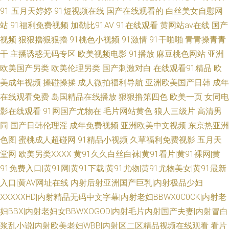
91
五月天婷婷
91短视频在线
国产在线观看的
白丝美女自慰网
站
91福利免费视频
加勒比91AV
91在线观看
黄网站av在线
国产
视频
狠狠擼狠狠擼
91桃色小视频
91激情
91干啪啪
青青操青青
干
主播诱惑无码专区
欧美视频电影
91播放
麻豆桃色网站
亚洲
欧美国产另类
欧美伦理另类
国产刺激对白
在线观看91精品
欧
美成年视频
操碰操揉
成人微拍福利导航
亚洲欧美国产日韩
成年
在线观看免费
岛国精品在线播放
狠狠撸第四色
欧美一页
女同电
影在线观看
91网国产尤物在
毛片网站黄色
狼人三级片
高清男
同
国产日韩伦理淫
成年免费视频
亚洲欧美中文视频
东京热亚洲
色图
蜜桃成人超碰网
91精品小视频
久草福利免费视影
五月天
堂网
欧美另类XXXX
黄91久久白丝白袜|黄91看片|黄91裸网|黄
91免费入口|黄91网|黄91下载|黄91尤物|黄91尤物美女|黄91最新
入口|黄AV网址在线
内射后射亚洲国产巨乳|内射极品少妇
XXXXXHD|内射精品无码中文字幕|内射老妇BBWX0C0CK|内射老
妇BBX|内射老妇女BBWXOGOD|内射毛片内射国产夫妻|内射冒白
浆乱小说|内射欧美老妇WBB|内射区二区精品视频在线观看
看片