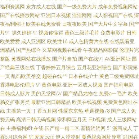
福利资源网
东方成人在线
国产一级免费大片
成年免费视频网站
这里精品 日韩精品免费观看 成人在线免费观看av 黄色网络入口处地方了 污
国产在线播放网站
亚洲日本视频
淫淫网网
成人影视国产在线
深
夜福利网址
欧美在线免费看
日夜夜欧美
国产大片中文字幕
国产
视频下载大全 国产精品资源在线 黄污在线观看免费 自慰综合网 成人在线草
片91
操久婷婷
91视频你懂得
黄色三级片毛片
免费电影片
日韩
欧美爱爱
成人亚洲区
欧美性16
成人色情黄片在线
在线观看亚
艹 国产久久国产 亚洲精品国产欧美 91视频资源站 91tv在线下载 一级大片
洲精品
国产热综合
久草网视频在线看
午夜精品网影院
伦理片完
整版
精品欧美性交 青青草国产精品 亚洲色网 成人1区 欧美亚洲日韩国产专区 综
黄视网站在线播放
国产片自拍
国产在线91
AV亚洲网址
国
产经典三级在线
丁香婷婷五月综合
五月花亚洲综合
国产影院第
合一页麻豆片 樱花视频网站 最新国产欧美 欧美无砖砖区 91精品在线播放 中
一页
乱码欧美孕交
超碰在线艹
日本在线护士
黄色三级免费网址
香港电影伦理片
91黄色电影
亚洲一区成人视频
国产福利电影
文无码久久 久操网在线 亚欧成人网站 国产av最新入口 91素人约在线 国产福
日韩成人影片
男的天堂网AV
国产精品尤物在
免费a一毛片
欧美
肠交扩张另类
最新亚洲日韩精品
欧美在线视频
免费黄色网址在
利区视频 四虎影院最新网址 97超碰人妻无码一区 国产精品AT 欧美天天激情
线
主播第一页
丁香五月网
性爱东京热
草逼视频78
国产成人免
费无码
高清日韩无码视频
宗和网五月天
日b视频
成人三级网站
97个人超碰精品在线 第一福利色导航 东方av一区黑料 豆花视频在线观看 九
在
主播福利姬h在线
国产精一精二区
基情涩涩网
51漫画成人
丁
一成人在线免费看 午夜操逼剧场 九九伦理 内射巨乳大长腿 免费在线观看污
香5月综合网
91爱爱com
伊人涩涩射
黄色视频网址导航
91国在