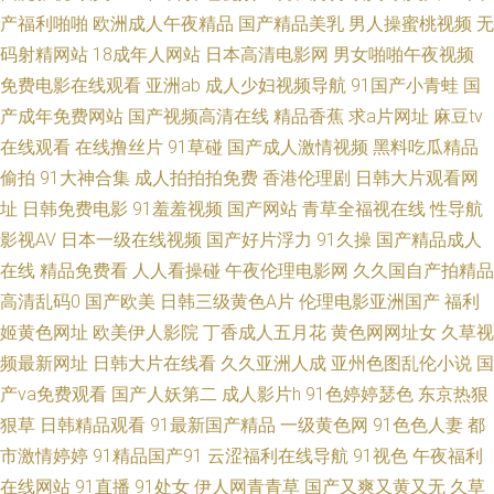
产福利啪啪
欧洲成人午夜精品
国产精品美乳
男人操蜜桃视频
无
产丝袜熟女自拍 福利姬极品导航 91网扯黄w AV国产精品在线观看 色五月在
码射精网站
18成年人网站
日本高清电影网
男女啪啪午夜视频
免费电影在线观看
亚洲ab
成人少妇视频导航
91国产小青蛙
国
线 97影院 东京干爱ab冻冻 欧美国产精品综合 91九色r 伊人青青网 人人色97
产成年免费网站
国产视频高清在线
精品香蕉
求a片网址
麻豆tv
在线观看
在线撸丝片
91草碰
国产成人激情视频
黑料吃瓜精品
色色www 日韩欧美国产综合另类 三级国产在线 日韩精品一二三 日韩精品熟
偷拍
91大神合集
成人拍拍拍免费
香港伦理剧
日韩大片观看网
女在线 一区二区91 日韩卡一卡久久 亚洲熟妇AV 91性视频 国产在线观看一
址
日韩免费电影
91羞羞视频
国产网站
青草全福视在线
性导航
影视AV
日本一级在线视频
国产好片浮力
91久操
国产精品成人
区尤物 欧美TV一二三 国产呻吟后入 女优多毛毛茸茸逼 欧美肏屄小视频 红杏
在线
精品免费看
人人看操碰
午夜伦理电影网
久久国自产拍精品
高清乱码0
国产欧美
日韩三级黄色A片
伦理电影亚洲国产
福利
动漫 九九久久欧美精品 日本成人影片网站 豆花官网进入免费吃瓜 久久嫩草
姬黄色网址
欧美伊人影院
丁香成人五月花
黄色网网址女
久草视
频最新网址
日韩大片在线看
久久亚洲人成
亚州色图乱伦小说
国
AV无码 色屋国产 九1电影天堂 久久麻豆精品在线 狠狠色伊人 综合偷拍10p
产va免费观看
国产人妖第二
成人影片h
91色婷婷瑟色
东京热狠
狠草
日韩精品观看
91最新国产精品
一级黄色网
91色色人妻
都
日韩激情文学 国产91一级内射 国产一级片一区二区 欧洲性生活网站 国产三
市激情婷婷
91精品国产91
云涩福利在线导航
91视色
午夜福利
级第十页 久久9精品免费看片 第一福利所AV 国产日韩人妻一区二区 九九热
在线网站
91直播
91处女
伊人网青青草
国产又爽又黄又无
久草