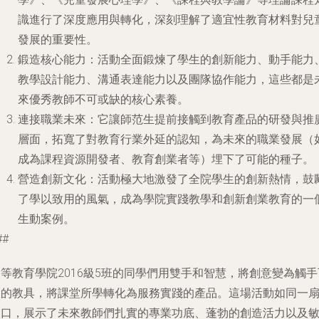
識進行了深度應用與轉化，深刻理解了適宜性教育材料對兒
發展的重要性。
鍛造核心能力
：活動全面鍛煉了學生的創新能力、動手能力
教學設計能力、溝通表達能力以及團隊協作能力，這些都是
來優秀教師不可或缺的核心素養。
連接職業未來
：它讓師范生提前接觸到教育產品的研發與推
層面，拓寬了對教育行業外延的認知，為未來的職業發展（
成為課程資源開發者、教育創業者等）埋下了可能的種子。
營造創新文化
：活動極大地激發了全院學生的創新熱情，鼓
了學以致用的風氣，成為學院實踐教學和創新創業教育的一
生動案例。
##
等教育學院2016級5班的同學們用雙手和智慧，將創意變為觸手
及的教具，將課堂所學轉化為服務實踐的產品。這場活動如同一
窗口，展示了未來教師們扎實的專業功底、蓬勃的創造活力以及