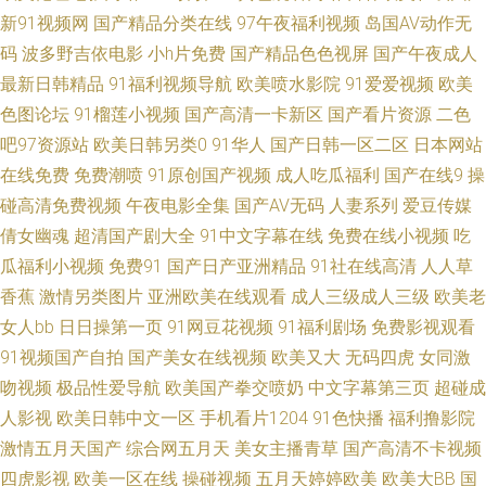
新91视频网
国产精品分类在线
97午夜福利视频
岛国AV动作无
4页338TV 在线老性爱乱 91入口在线观看视频 俺去影音先锋 黄网址在线观
码
波多野吉依电影
小h片免费
国产精品色色视屏
国产午夜成人
最新日韩精品
91福利视频导航
欧美喷水影院
91爱爱视频
欧美
看 99操逼网 jk白丝福利姬 变态另类第12页 日韩欧美青青草 日韩电影三级 亚
色图论坛
91榴莲小视频
国产高清一卡新区
国产看片资源
二色
吧97资源站
欧美日韩另类0
91华人
国产日韩一区二区
日本网站
洲成人福利导航 91PORN在线九色zaixian蝌蚪 日本乱轮 亚洲精品伊人久久
在线免费
免费潮喷
91原创国产视频
成人吃瓜福利
国产在线9
操
91在线精品一区 久久一级 91网页版色色 91色萝看片 爱豆免费视频av84 婷
碰高清免费视频
午夜电影全集
国产AV无码
人妻系列
爱豆传媒
倩女幽魂
超清国产剧大全
91中文字幕在线
免费在线小视频
吃
婷电影五月天 性感人妻AV 午夜社区福利在线看 伊人玖玖视 最新电视剧在线
瓜福利小视频
免费91
国产日产亚洲精品
91社在线高清
人人草
香蕉
激情另类图片
亚洲欧美在线观看
成人三级成人三级
欧美老
免费 午夜剧场试看老司机 97超碰欧美在线 色综合导航视频网站 日韩视频97
女人bb
日日操第一页
91网豆花视频
91福利剧场
免费影视观看
91视频国产自拍
国产美女在线视频
欧美又大
无码四虎
女同激
页 激情五月天色色 色婷婷红五月伦理片 无码人妻一区免费 人人干人人摸 免
吻视频
极品性爱导航
欧美国产拳交喷奶
中文字幕第三页
超碰成
人影视
费色色 青青草原在线精品一区 午夜小视频在线 第一成人福利导航 免费在线
欧美日韩中文一区
手机看片1204
91色快播
福利撸影院
激情五月天国产
综合网五月天
美女主播青草
国产高清不卡视频
观看av的 豆花视频91在线 九一免费看nb蜜桃 超碰在线激情影音 国产黑料 国
四虎影视
欧美一区在线
操碰视频
五月天婷婷欧美
欧美大BB
国