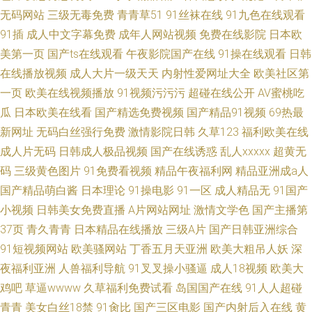
无码网站
三级无毒免费
青青草51
91丝袜在线
91九色在线观看
91插
成人中文字幕免费
成年人网站视频
免费在线影院
日本欧
美第一页
国产ts在线观看
午夜影院国产在线
91操在线观看
日韩
在线播放视频
成人大片一级天天
内射性爱网址大全
欧美社区第
一页
欧美在线视频播放
91视频污污污
超碰在线公开
AV蜜桃吃
瓜
日本欧美在线看
国产精选免费视频
国产精品91视频
69热最
新网址
无码白丝强行免费
激情影院日韩
久草123
福利欧美在线
成人片无码
日韩成人极品视频
国产在线诱惑
乱人xxxxx
超黄无
码
三级黄色图片
91免费看视频
精品午夜福利网
精品亚洲成a人
国产精品萌白酱
日本理论
91操电影
91一区
成人精品无
91国产
小视频
日韩美女免费直播
A片网站网址
激情文学色
国产主播第
37页
青久青青
日本精品在线播放
三级A片
国产日韩亚洲综合
91短视频网站
欧美骚网站
丁香五月天亚洲
欧美大粗吊人妖
深
夜福利亚洲
人兽福利导航
91叉叉操小骚逼
成人18视频
欧美大
鸡吧
草逼wwww
久草福利免费试看
岛国国产在线
91人人超碰
青青
美女白丝18禁
91肏比
国产三区电影
国产内射后入在线
黄