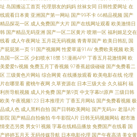
址
岛国搬运工首页
伦理朋友的妈妈
丝袜女同
日韩性爱网址
在
线观看日本黄
亚洲国产第一网站
国产99不卡
66精品视频
国产
精品探花一区
成人免费国产大片
国产在线网址观看
欧美激情日
韩
国产精品无码亚洲
国产一区二区黄片
喷潮一区
福利姬足交在
线看
成人午夜网址
五月花无码视频
青青草国产
欧美日韩乱
国
产屁屁第一页
91国产视频网
性爱草逼91AV
免费欧美视频
欧美
岛国一区二区
少妇喷水18禁
51漫画APP
丁香五月花激情网
欧
美爱爱tv视频
免费五月丁香视频
97香蕉超级碰碰
国产免费看二
区
三级黄色片网站
综合网黄
在线播放观看
欧美电影在线
伦理
片在哪里看
蜜桃午夜网
久草资源在
日本三级大全
久久福利
福
利所导航视频
成人片免费
国产第9页
中文字幕bt原声
三级日韩
欧美
午夜视频123
日本推理片
丁香五月网站
国产免费看视频
极
品成人色
成人黑料自拍
国产日韩欧美网站
国产无码av
老湿A片
影院
国产精品自拍偷拍
牛牛影院A片
日韩无码视频网站
都市激
情变态另类
男女91视频
字幕在线精品播放
免费国产在线看
国
产婷婷五月天
无码传媒导航
日本电影伦理
国产午夜高清
美女黄