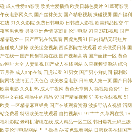
碰
成人性爱aa影院
欧美性爱插插
欧美日韩色黄片
91草莓影院
类小说欧美 中文人妻一区二区三区 91熟女 综合欧美日韩强 91aiai 看av的网
午夜电影网久久
国产丝袜美女
国产精彩视频
操碰视屏
国产福利
在线
91久久影院
免费日韩电影
日韩成人影视
欧美精品性交
午
址 殴美成人性交 亚洲第一第二免费分钟 AV福利片网站导航网 蜜臀99久久 婷
夜宅男免费
另类亚洲色情
家庭乱伦理电影
91草B草B视频
国产
精品熟女一
婷九九精品 91cn网址 九1传媒免费网页 九一精品黑丝 日本性爱A片 a级在线
国产巨乳在线观看
四虎免费91
国内精品无码短片
超碰成人操操
欧美猛交视频
西瓜影院在线观看
欧美做受日韩
国
亚洲 白丝丝袜喷浆 91停停色网 无码福利导航 日韩福利一区二区 亚洲人一级
产在线一
国产原创视频在线
国产视频高清
国产丝袜一区
黄色
av网址大全
人妻乱视
国产成人在线网站
久草视频资源站
综合
黄色片网址 男女18视频免费网站 日韩精品中文字幕观看 自慰五区 久久人妻
五月香
成人app在线
四虎试看
91男女
国产男小鲜肉同
福利影
院网站
激情五月天色色
欧美极品电影
日韩成人第一页
国产日韩
网 免费观看九一干逼视频 激情激情综合 国产亚州五区 九九成人在线 伊人99
欧美电影
久久机热
成人午夜网
黄色天堂男人
操视频免费91
日
韩中文在线
精品中的精品
97国产精品视频
91美女在线视频
51
大香蕉 A资源吧欧美 阿v久久 亚州色情 91视频网最新视频 伊人久操网 伊人
欧美
一区精品麻豆经典
国产在线观看资源
波多野洁衣视频
污网
久艹 久久四色 欧美日韩gosx 日本天堂无码电影 欧美酒色网 国产欧美日韩精
站免费看
特级欧美在线观看
自拍视频91
91艹艹
久草网在线
18
福利影院
老司机蜜桃在线
成人精品一区二区
韩日爆乳无码三级
品成人 91.wwwwww 老湿机黄 人妖伪娘一区 久久大香蕉99 国产微拍 黑料第
欧美伦理电影网站
艹艹操操
AV黄色观看网站
日韩欧美在线国产