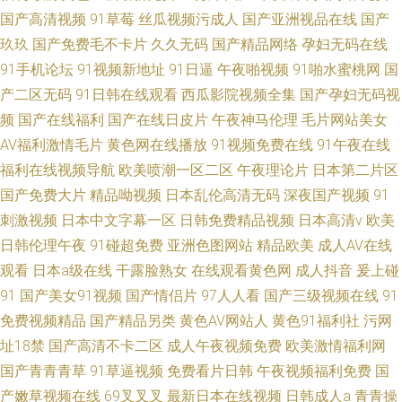
国产高清视频
91草莓
丝瓜视频污成人
国产亚洲视品在线
国产
玖玖
国产免费毛不卡片
久久无码
国产精品网络
孕妇无码在线
91手机论坛
91视频新地址
91日逼
午夜啪视频
91啪水蜜桃网
国
产二区无码
91日韩在线观看
西瓜影院视频全集
国产孕妇无码视
频
国产在线福利
国产在线日皮片
午夜神马伦理
毛片网站美女
AV福利激情毛片
黄色网在线播放
91视频免费在线
91午夜在线
福利在线视频导航
欧美喷潮一区二区
午夜理论片
日本第二片区
国产免费大片
精品呦视频
日本乱伦高清无码
深夜国产视频
91
刺激视频
日本中文字幕一区
日韩免费精品视频
日本高清v
欧美
日韩伦理午夜
91碰超免费
亚洲色图网站
精品欧美
成人AV在线
观看
日本a级在线
干露脸熟女
在线观看黄色网
成人抖音
爰上碰
91
国产美女91视频
国产情侣片
97人人看
国产三级视频在线
91
免费视频精品
国产精品另类
黄色AV网站人
黄色91福利社
污网
址18禁
国产高清不卡二区
成人午夜视频免费
欧美激情福利网
国产青青青草
91草逼视频
免费看片日韩
午夜视频福利免费
国
产嫩草视频在线
69叉叉叉
最新日本在线视频
日韩成人a
青青操