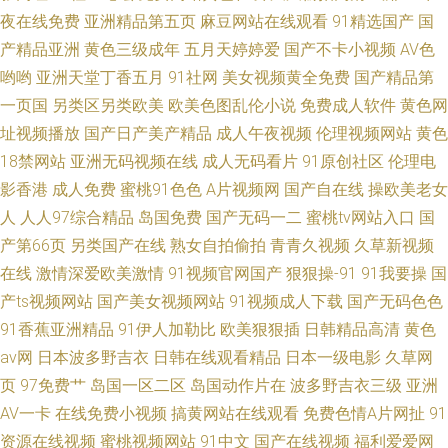
夜在线免费
亚洲精品第五页
麻豆网站在线观看
91精选国产
国
产精品亚洲
黄色三级成年
五月天婷婷爱
国产不卡小视频
AV色
哟哟
亚洲天堂丁香五月
91社网
美女视频黄全免费
国产精品第
一页国
另类区另类欧美
欧美色图乱伦小说
免费成人软件
黄色网
址视频播放
国产日产美产精品
成人午夜视频
伦理视频网站
黄色
18禁网站
亚洲无码视频在线
成人无码看片
91原创社区
伦理电
影香港
成人免费
蜜桃91色色
A片视频网
国产自在线
操欧美老女
人
人人97综合精品
岛国免费
国产无码一二
蜜桃tv网站入口
国
产第66页
另类国产在线
熟女自拍偷拍
青青久视频
久草新视频
在线
激情深爱欧美激情
91视频官网国产
狠狠操-91
91我要操
国
产ts视频网站
国产美女视频网站
91视频成人下载
国产无码色色
91香蕉亚洲精品
91伊人加勒比
欧美狠狠插
日韩精品高清
黄色
av网
日本波多野吉衣
日韩在线观看精品
日本一级电影
久草网
页
97免费艹
岛国一区二区
岛国动作片在
波多野吉衣三级
亚洲
AV一卡
在线免费小视频
搞黄网站在线观看
免费色情A片网扯
91
资源在线视频
蜜桃视频网站
91中文
国产在线视频
福利爱爱网