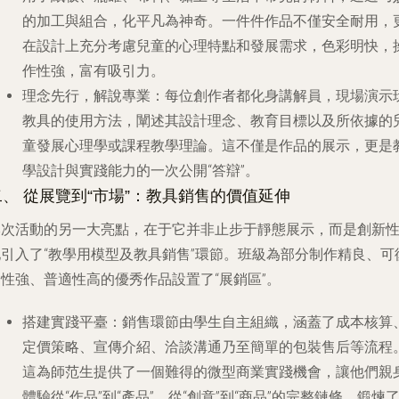
的加工與組合，化平凡為神奇。一件件作品不僅安全耐用，
在設計上充分考慮兒童的心理特點和發展需求，色彩明快，
作性強，富有吸引力。
理念先行，解說專業
：每位創作者都化身講解員，現場演示
教具的使用方法，闡述其設計理念、教育目標以及所依據的
童發展心理學或課程教學理論。這不僅是作品的展示，更是
學設計與實踐能力的一次公開“答辯”。
二、 從展覽到“市場”：教具銷售的價值延伸
本次活動的另一大亮點，在于它并非止步于靜態展示，而是創新
地引入了“教學用模型及教具銷售”環節。班級為部分制作精良、可
性強、普適性高的優秀作品設置了“展銷區”。
搭建實踐平臺
：銷售環節由學生自主組織，涵蓋了成本核算
定價策略、宣傳介紹、洽談溝通乃至簡單的包裝售后等流程
這為師范生提供了一個難得的微型商業實踐機會，讓他們親
體驗從“作品”到“產品”，從“創意”到“商品”的完整鏈條，鍛煉