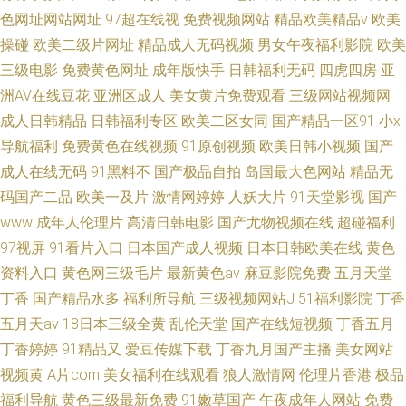
色网址网站网址
97超在线视
免费视频网站
精品欧美精品v
欧美
操碰
欧美二级片网址
精品成人无码视频
男女午夜福利影院
欧美
三级电影
免费黄色网址
成年版快手
日韩福利无码
四虎四房
亚
洲AV在线豆花
亚洲区成人
美女黄片免费观看
三级网站视频网
成人日韩精品
日韩福利专区
欧美二区女同
国产精品一区91
小x
导航福利
免费黄色在线视频
91原创视频
欧美日韩小视频
国产
成人在线无码
91黑料不
国产极品自拍
岛国最大色网站
精品无
码国产二品
欧美一及片
激情网婷婷
人妖大片
91天堂影视
国产
www
成年人伦理片
高清日韩电影
国产尤物视频在线
超碰福利
97视屏
91看片入口
日本国产成人视频
日本日韩欧美在线
黄色
资料入口
黄色网三级毛片
最新黄色av
麻豆影院免费
五月天堂
丁香
国产精品水多
福利所导航
三级视频网站J
51福利影院
丁香
五月天av
18日本三级全黄
乱伦天堂
国产在线短视频
丁香五月
丁香婷婷
91精品又
爱豆传媒下载
丁香九月国产主播
美女网站
视频黄
A片com
美女福利在线观看
狼人激情网
伦理片香港
极品
福利导航
黄色三级最新免费
91嫩草国产
午夜成年人网站
免费