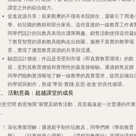
課堂之外的綜合能力。
促進資源共享
：前來觀摩的不僅有本院師生，還吸引了周邊
學、幼兒園的教師和部分家長。這些直接的一線教育工作者
同學們設計的玩教具表現出濃厚興趣。銷售活動使得這些凝
了教育智慧的原創教具能夠走出校園，服務于真實的教學場
景，實現了優質教育資源的共享與流通。
驗證設計價值
：作品是否受到市場（即真實教育環境）的歡
迎，是對其教育價值和實用性的最直接檢驗。通過銷售反饋
同學們能夠更清晰地了解一線教學的真實需求，從而反哺自
的學習與創作，形成“學習-實踐-反思-改進”的良性循環。
三、 活動意義：超越課堂的成長
創意空間 創意無限”展覽及銷售活動，其意義遠超一次普通的作
示。
深化專業理解
：通過親手制作玩教具，同學們將《學前教育
學》、《兒童發展心理學》、《課程與教學論》等理論課程